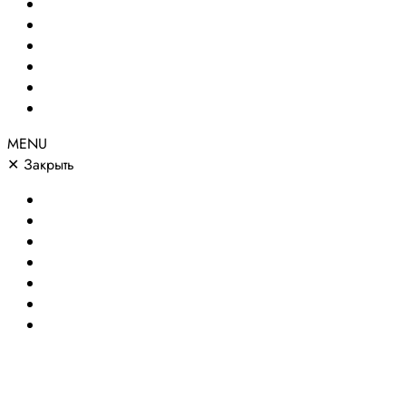
Создание сайтов
Сайты по направлениям
Портфолио
Цены
О компании
Контакты
MENU
✕
Закрыть
Главная
Создание сайтов
Сайты по направлениям
Портфолио
Цены
О компании
Контакты