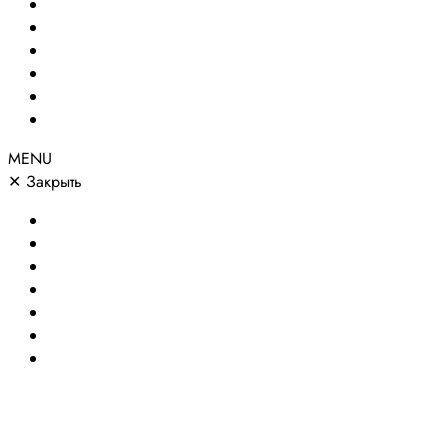
Создание сайтов
Сайты по направлениям
Портфолио
Цены
О компании
Контакты
MENU
✕
Закрыть
Главная
Создание сайтов
Сайты по направлениям
Портфолио
Цены
О компании
Контакты