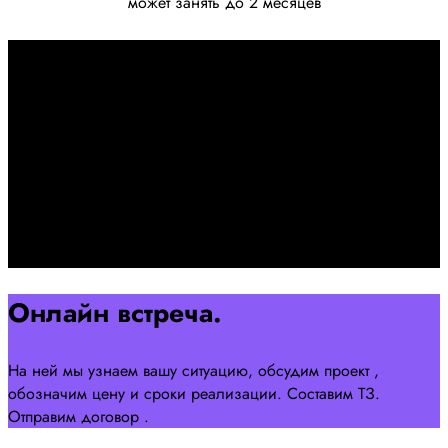
может занять до 2 месяцев
Первоначально созвон:
+7 958 240 17 07
Познакомимся, проконсультируем и согласуем онлайн
встречу
Оставляйте заявку на сайте
Перейти
Онлайн встреча.
На ней мы узнаем вашу ситуацию, обсудим проект ,
обозначим цену и сроки реализации. Составим ТЗ.
Отправим договор .