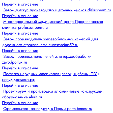
Перейти в описание
Завод Дискус производство щеточных дисков diskusperm.ru
Перейти в описание
Многопрофильный медицинский центр Профессорская
клиника professor.perm.ru
Перейти в описание
Завод производитель железобетонных изделий для
дорожного строительства eurostandart59.ru
Перейти в описание
Завод производитель печей для термообработки
zavodpollux.ru
Перейти в описание
Поставка нерудных материалов (песок, щебень, ПГС)
неруд-доставка.рф
Перейти в описание
Проектируем и производим алюминиевые конструкции,
оборудование alurit.ru
Перейти в описание
Строительство, генподряд в Перми perm.temest.ru