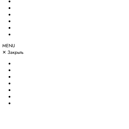
Создание сайтов
Сайты по направлениям
Портфолио
Цены
О компании
Контакты
MENU
✕
Закрыть
Главная
Создание сайтов
Сайты по направлениям
Портфолио
Цены
О компании
Контакты