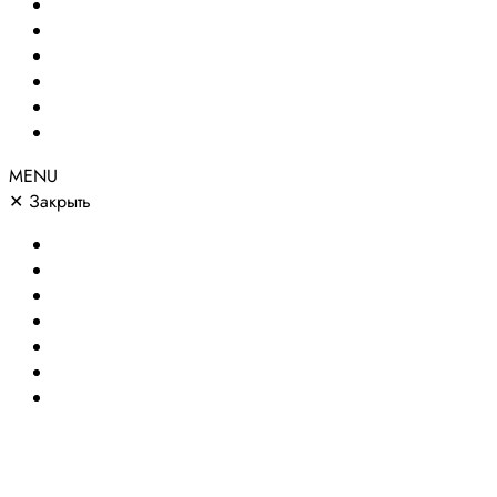
Создание сайтов
Сайты по направлениям
Портфолио
Цены
О компании
Контакты
MENU
✕
Закрыть
Главная
Создание сайтов
Сайты по направлениям
Портфолио
Цены
О компании
Контакты