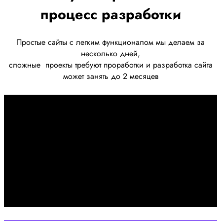
процесс разработки
Простые сайты с легким функционалом мы делаем за
несколько дней,
сложные
проекты требуют проработки
и разработка сайта
может занять до 2 месяцев
Первоначально созвон:
+7 958 240 17 07
Познакомимся, проконсультируем и согласуем онлайн
встречу
Оставляйте заявку на сайте
Перейти