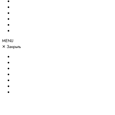
Создание сайтов
Сайты по направлениям
Портфолио
Цены
О компании
Контакты
MENU
✕
Закрыть
Главная
Создание сайтов
Сайты по направлениям
Портфолио
Цены
О компании
Контакты