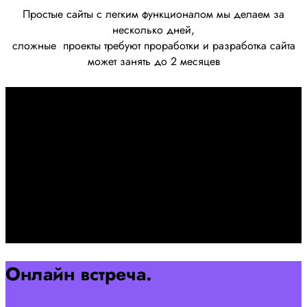
Простые сайты с легким функционалом мы делаем за
несколько дней,
сложные
проекты требуют проработки
и разработка сайта
может занять до 2 месяцев
Первоначально созвон:
+7 958 240 17 07
Познакомимся, проконсультируем и согласуем онлайн
встречу
Оставляйте заявку на сайте
Перейти
Онлайн встреча.