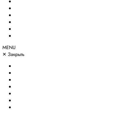
Создание сайтов
Сайты по направлениям
Портфолио
Цены
О компании
Контакты
MENU
✕
Закрыть
Главная
Создание сайтов
Сайты по направлениям
Портфолио
Цены
О компании
Контакты