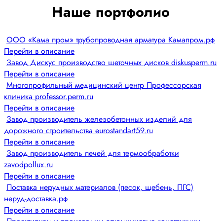
Наше портфолио
ООО «Кама пром» трубопроводная арматура Камапром.рф
Перейти в описание
Завод Дискус производство щеточных дисков diskusperm.ru
Перейти в описание
Многопрофильный медицинский центр Профессорская
клиника professor.perm.ru
Перейти в описание
Завод производитель железобетонных изделий для
дорожного строительства eurostandart59.ru
Перейти в описание
Завод производитель печей для термообработки
zavodpollux.ru
Перейти в описание
Поставка нерудных материалов (песок, щебень, ПГС)
неруд-доставка.рф
Перейти в описание