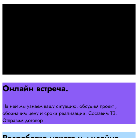
Первоначально созвон:
+7 958 240 17 07
Познакомимся, проконсультируем и согласуем онлайн
встречу
Оставляйте заявку на сайте
Перейти
Онлайн встреча.
На ней мы узнаем вашу ситуацию, обсудим проект ,
обозначим цену и сроки реализации. Составим ТЗ.
Отправим договор .
Разработка макета и дизайна