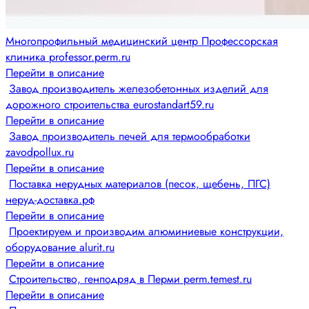
Многопрофильный медицинский центр Профессорская
клиника professor.perm.ru
Перейти в описание
Завод производитель железобетонных изделий для
дорожного строительства eurostandart59.ru
Перейти в описание
Завод производитель печей для термообработки
zavodpollux.ru
Перейти в описание
Поставка нерудных материалов (песок, щебень, ПГС)
неруд-доставка.рф
Перейти в описание
Проектируем и производим алюминиевые конструкции,
оборудование alurit.ru
Перейти в описание
Строительство, генподряд в Перми perm.temest.ru
Перейти в описание