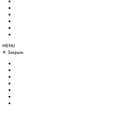
Создание сайтов
Сайты по направлениям
Портфолио
Цены
О компании
Контакты
MENU
✕
Закрыть
Главная
Создание сайтов
Сайты по направлениям
Портфолио
Цены
О компании
Контакты