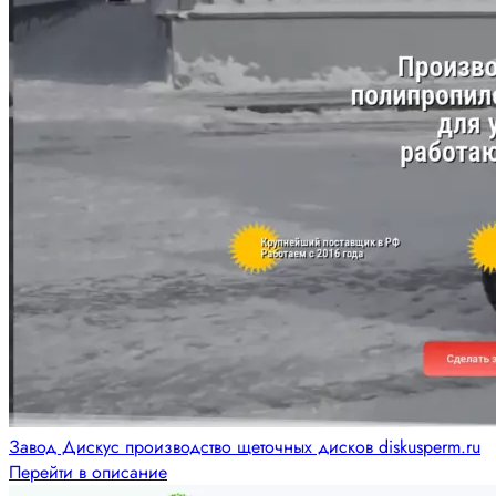
Завод Дискус производство щеточных дисков diskusperm.ru
Перейти в описание