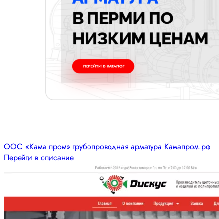
ООО «Кама пром» трубопроводная арматура Камапром.рф
Перейти в описание