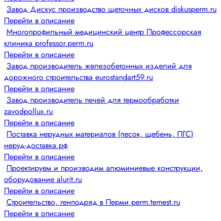
Завод Дискус производство щеточных дисков diskusperm.ru
Перейти в описание
Многопрофильный медицинский центр Профессорская
клиника professor.perm.ru
Перейти в описание
Завод производитель железобетонных изделий для
дорожного строительства eurostandart59.ru
Перейти в описание
Завод производитель печей для термообработки
zavodpollux.ru
Перейти в описание
Поставка нерудных материалов (песок, щебень, ПГС)
неруд-доставка.рф
Перейти в описание
Проектируем и производим алюминиевые конструкции,
оборудование alurit.ru
Перейти в описание
Строительство, генподряд в Перми perm.temest.ru
Перейти в описание