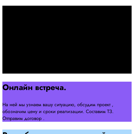
Первоначально созвон:
+7 958 240 17 07
Познакомимся, проконсультируем и согласуем онлайн
встречу
Оставляйте заявку на сайте
Перейти
Онлайн встреча.
На ней мы узнаем вашу ситуацию, обсудим проект ,
обозначим цену и сроки реализации. Составим ТЗ.
Отправим договор .