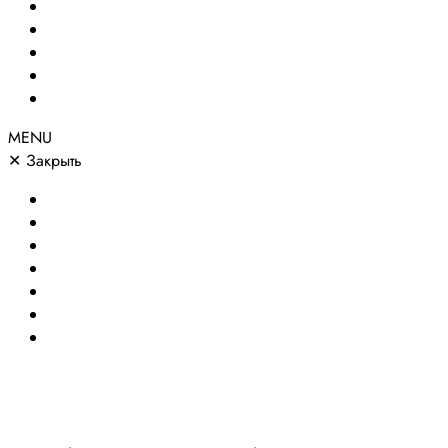
Сайты по направлениям
Портфолио
Цены
О компании
Контакты
MENU
✕
Закрыть
Главная
Создание сайтов
Сайты по направлениям
Портфолио
Цены
О компании
Контакты