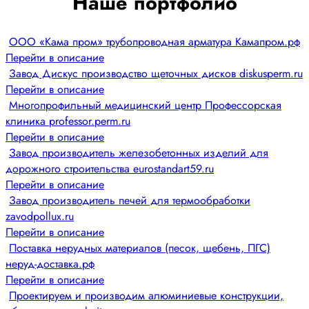
Наше портфолио
ООО «Кама пром» трубопроводная арматура Камапром.рф
Перейти в описание
Завод Дискус производство щеточных дисков diskusperm.ru
Перейти в описание
Многопрофильный медицинский центр Профессорская
клиника professor.perm.ru
Перейти в описание
Завод производитель железобетонных изделий для
дорожного строительства eurostandart59.ru
Перейти в описание
Завод производитель печей для термообработки
zavodpollux.ru
Перейти в описание
Поставка нерудных материалов (песок, щебень, ПГС)
неруд-доставка.рф
Перейти в описание
Проектируем и производим алюминиевые конструкции,