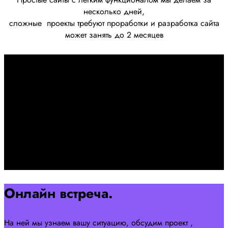
несколько дней,
сложные
проекты требуют проработки
и разработка сайта
может занять до 2 месяцев
Первоначально созвон:
+7 958 240 17 07
Познакомимся, проконсультируем и согласуем онлайн
встречу
Оставляйте заявку на сайте
Перейти
Онлайн встреча.
На ней мы узнаем вашу ситуацию, обсудим проект ,