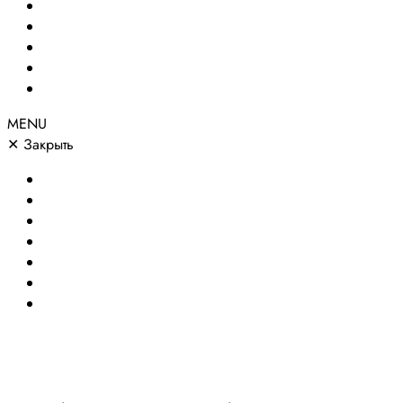
Сайты по направлениям
Портфолио
Цены
О компании
Контакты
MENU
✕
Закрыть
Главная
Создание сайтов
Сайты по направлениям
Портфолио
Цены
О компании
Контакты