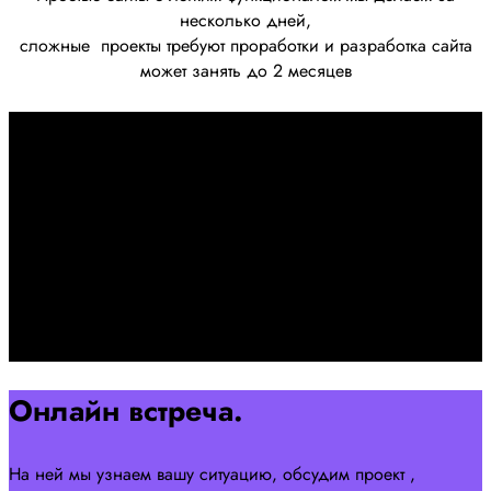
несколько дней,
сложные
проекты требуют проработки
и разработка сайта
может занять до 2 месяцев
Первоначально созвон:
+7 958 240 17 07
Познакомимся, проконсультируем и согласуем онлайн
встречу
Оставляйте заявку на сайте
Перейти
Онлайн встреча.
На ней мы узнаем вашу ситуацию, обсудим проект ,