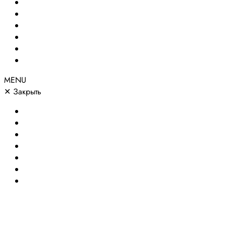
Создание сайтов
Сайты по направлениям
Портфолио
Цены
О компании
Контакты
MENU
✕
Закрыть
Главная
Создание сайтов
Сайты по направлениям
Портфолио
Цены
О компании
Контакты