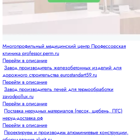
Многопрофильный медицинский центр Профессорская
клиника professor.perm.ru
Перейти в описание
Завод производитель железобетонных изделий для
дорожного строительства eurostandart59.ru
Перейти в описание
Завод производитель печей для термообработки
zavodpollux.ru
Перейти в описание
Поставка нерудных материалов (песок, щебень, ПГС)
неруд-доставка.рф
Перейти в описание
Проектируем и производим алюминиевые конструкции,
оборудование alurit.ru