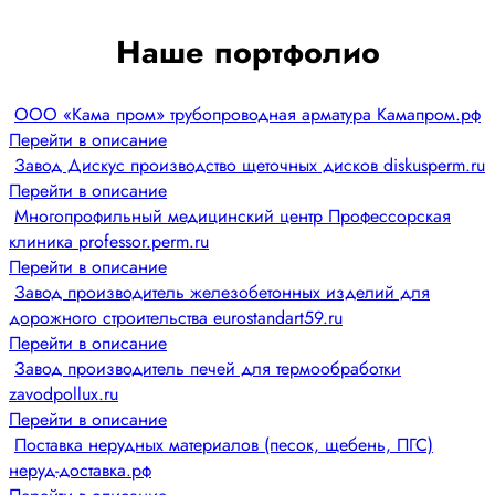
Наше портфолио
ООО «Кама пром» трубопроводная арматура Камапром.рф
Перейти в описание
Завод Дискус производство щеточных дисков diskusperm.ru
Перейти в описание
Многопрофильный медицинский центр Профессорская
клиника professor.perm.ru
Перейти в описание
Завод производитель железобетонных изделий для
дорожного строительства eurostandart59.ru
Перейти в описание
Завод производитель печей для термообработки
zavodpollux.ru
Перейти в описание
Поставка нерудных материалов (песок, щебень, ПГС)
неруд-доставка.рф