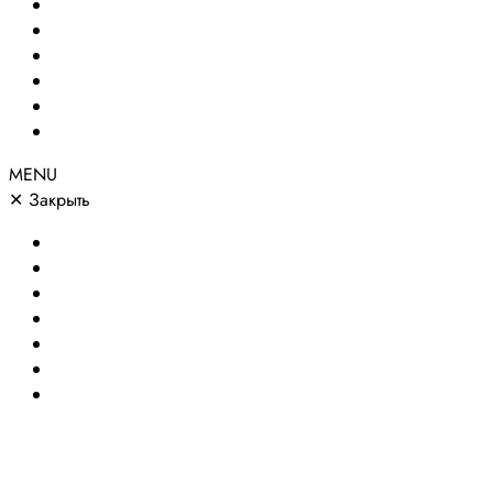
Создание сайтов
Сайты по направлениям
Портфолио
Цены
О компании
Контакты
MENU
✕
Закрыть
Главная
Создание сайтов
Сайты по направлениям
Портфолио
Цены
О компании
Контакты