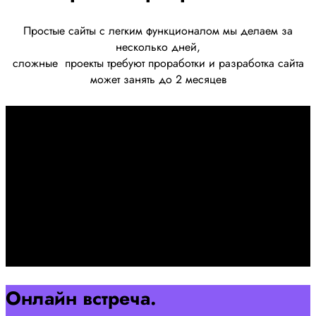
Простые сайты с легким функционалом мы делаем за
несколько дней,
сложные
проекты требуют проработки
и разработка сайта
может занять до 2 месяцев
Первоначально созвон:
+7 958 240 17 07
Познакомимся, проконсультируем и согласуем онлайн
встречу
Оставляйте заявку на сайте
Перейти
Онлайн встреча.