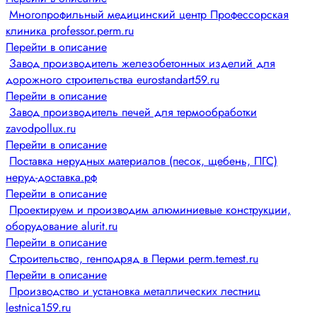
Многопрофильный медицинский центр Профессорская
клиника professor.perm.ru
Перейти в описание
Завод производитель железобетонных изделий для
дорожного строительства eurostandart59.ru
Перейти в описание
Завод производитель печей для термообработки
zavodpollux.ru
Перейти в описание
Поставка нерудных материалов (песок, щебень, ПГС)
неруд-доставка.рф
Перейти в описание
Проектируем и производим алюминиевые конструкции,
оборудование alurit.ru
Перейти в описание
Строительство, генподряд в Перми perm.temest.ru
Перейти в описание
Производство и установка металлических лестниц
lestnica159.ru