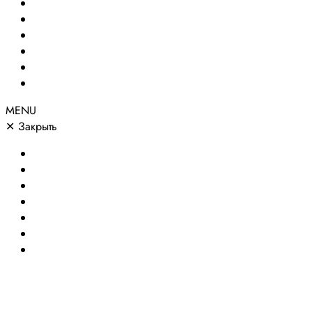
Создание сайтов
Сайты по направлениям
Портфолио
Цены
О компании
Контакты
MENU
✕
Закрыть
Главная
Создание сайтов
Сайты по направлениям
Портфолио
Цены
О компании
Контакты