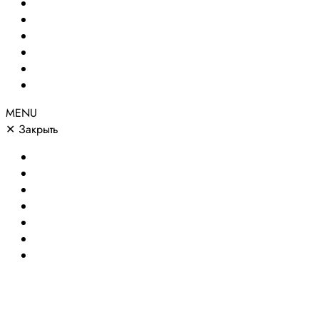
Создание сайтов
Сайты по направлениям
Портфолио
Цены
О компании
Контакты
MENU
✕
Закрыть
Главная
Создание сайтов
Сайты по направлениям
Портфолио
Цены
О компании
Контакты