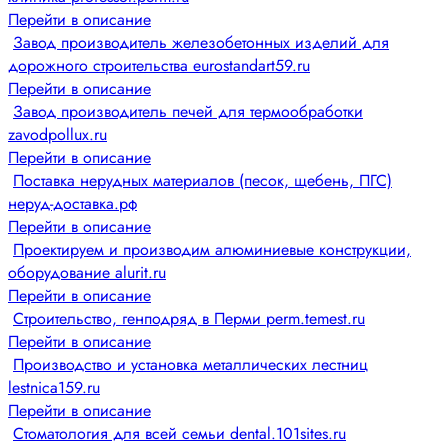
Перейти в описание
Завод производитель железобетонных изделий для
дорожного строительства eurostandart59.ru
Перейти в описание
Завод производитель печей для термообработки
zavodpollux.ru
Перейти в описание
Поставка нерудных материалов (песок, щебень, ПГС)
неруд-доставка.рф
Перейти в описание
Проектируем и производим алюминиевые конструкции,
оборудование alurit.ru
Перейти в описание
Строительство, генподряд в Перми perm.temest.ru
Перейти в описание
Производство и установка металлических лестниц
lestnica159.ru
Перейти в описание
Стоматология для всей семьи dental.101sites.ru