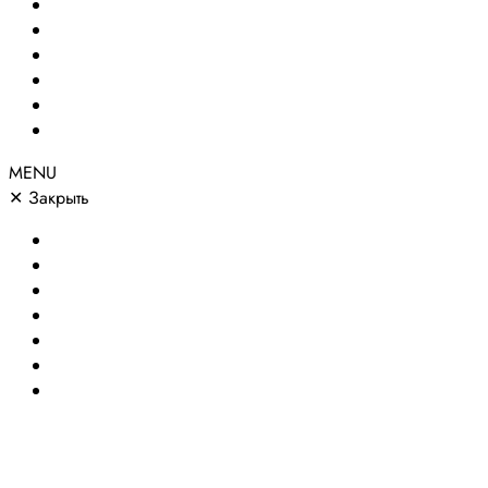
Создание сайтов
Сайты по направлениям
Портфолио
Цены
О компании
Контакты
MENU
✕
Закрыть
Главная
Создание сайтов
Сайты по направлениям
Портфолио
Цены
О компании
Контакты