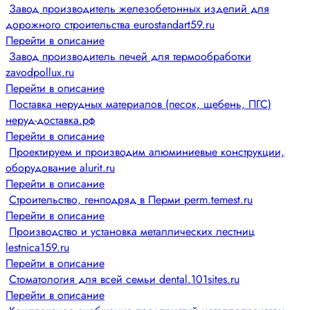
Завод производитель железобетонных изделий для
дорожного строительства eurostandart59.ru
Перейти в описание
Завод производитель печей для термообработки
zavodpollux.ru
Перейти в описание
Поставка нерудных материалов (песок, щебень, ПГС)
неруд-доставка.рф
Перейти в описание
Проектируем и производим алюминиевые конструкции,
оборудование alurit.ru
Перейти в описание
Строительство, генподряд в Перми perm.temest.ru
Перейти в описание
Производство и установка металлических лестниц
lestnica159.ru
Перейти в описание
Стоматология для всей семьи dental.101sites.ru
Перейти в описание