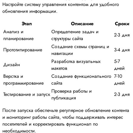
Настройте систему управления контентом для удобного
обновления информации.
Этап
Описание
Сроки
Анализ и
Определение задач и
2-3 дня
планирование
структуры сайта
Создание схемы страниц и
Прототипирование
3-4 дня
навигации
Разработка визуальных
5-7
Дизайн
макетов
дней
Верстка и
Создание функционального
7-10
программирование
сайта
дней
Проверка работы и
Тестирование и запуск
2-3 дня
публикация
После запуска обеспечьте регулярное обновление контента
и мониторинг работы сайта, чтобы поддерживать интерес
посетителей и корректировать функционал по
необходимости.