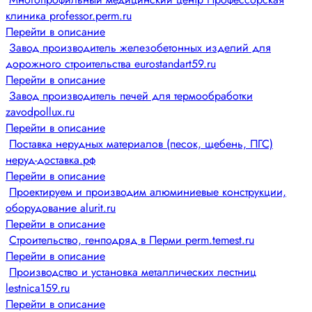
клиника professor.perm.ru
Перейти в описание
Завод производитель железобетонных изделий для
дорожного строительства eurostandart59.ru
Перейти в описание
Завод производитель печей для термообработки
zavodpollux.ru
Перейти в описание
Поставка нерудных материалов (песок, щебень, ПГС)
неруд-доставка.рф
Перейти в описание
Проектируем и производим алюминиевые конструкции,
оборудование alurit.ru
Перейти в описание
Строительство, генподряд в Перми perm.temest.ru
Перейти в описание
Производство и установка металлических лестниц
lestnica159.ru
Перейти в описание