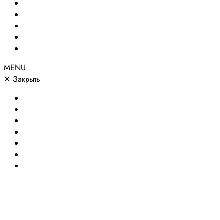
Сайты по направлениям
Портфолио
Цены
О компании
Контакты
MENU
✕
Закрыть
Главная
Создание сайтов
Сайты по направлениям
Портфолио
Цены
О компании
Контакты