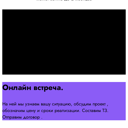
Первоначально созвон:
+7 958 240 17 07
Познакомимся, проконсультируем и согласуем онлайн
встречу
Оставляйте заявку на сайте
Перейти
Онлайн встреча.
На ней мы узнаем вашу ситуацию, обсудим проект ,
обозначим цену и сроки реализации. Составим ТЗ.
Отправим договор .