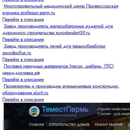
Многопрофильный медицинский центр Профессорская
клиника professor.perm.ru
Перейти в описание
Завод производитель железобетонных изделий для
дорожного строительства eurostandart59.ru
Перейти в описание
Завод производитель печей для термообработки
zavodpollux.ru
Перейти в описание
Поставка нерудных материалов (песок, щебень, ПГС)
неруд-доставка.рф
Перейти в описание
Проектируем и производим алюминиевые конструкции,
оборудование alurit.ru
Перейти в описание