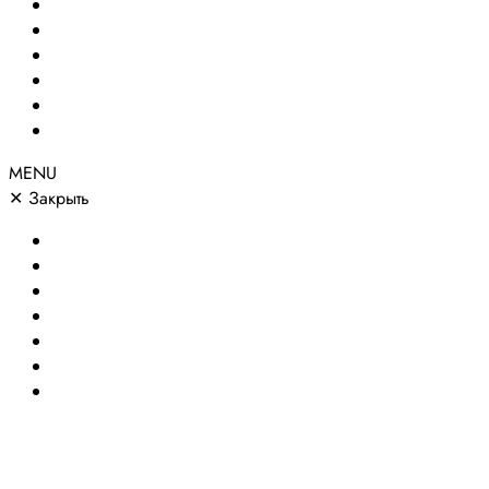
Создание сайтов
Сайты по направлениям
Портфолио
Цены
О компании
Контакты
MENU
✕
Закрыть
Главная
Создание сайтов
Сайты по направлениям
Портфолио
Цены
О компании
Контакты