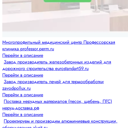
Многопрофильный медицинский центр Профессорская
клиника professor.perm.ru
Перейти в описание
Завод производитель железобетонных изделий для
дорожного строительства eurostandart59.ru
Перейти в описание
Завод производитель печей для термообработки
zavodpollux.ru
Перейти в описание
Поставка нерудных материалов (песок, щебень, ПГС)
неруд-доставка.рф
Перейти в описание
Проектируем и производим алюминиевые конструкции,
оборудование alurit.ru