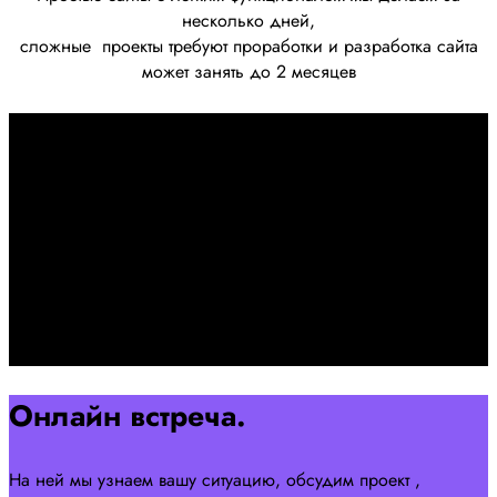
несколько дней,
сложные
проекты требуют проработки
и разработка сайта
может занять до 2 месяцев
Первоначально созвон:
+7 958 240 17 07
Познакомимся, проконсультируем и согласуем онлайн
встречу
Оставляйте заявку на сайте
Перейти
Онлайн встреча.
На ней мы узнаем вашу ситуацию, обсудим проект ,