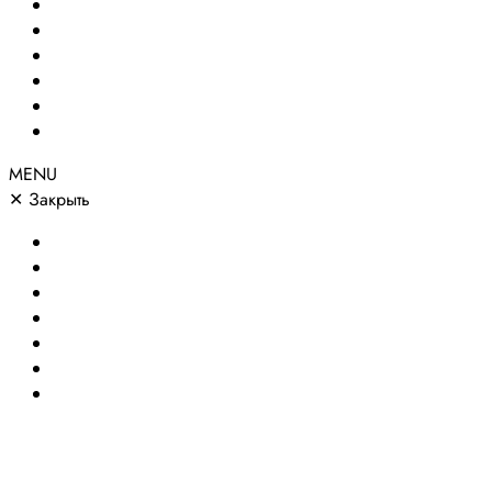
Создание сайтов
Сайты по направлениям
Портфолио
Цены
О компании
Контакты
MENU
✕
Закрыть
Главная
Создание сайтов
Сайты по направлениям
Портфолио
Цены
О компании
Контакты