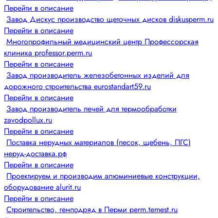
Перейти в описание
Завод Дискус производство щеточных дисков diskusperm.ru
Перейти в описание
Многопрофильный медицинский центр Профессорская
клиника professor.perm.ru
Перейти в описание
Завод производитель железобетонных изделий для
дорожного строительства eurostandart59.ru
Перейти в описание
Завод производитель печей для термообработки
zavodpollux.ru
Перейти в описание
Поставка нерудных материалов (песок, щебень, ПГС)
неруд-доставка.рф
Перейти в описание
Проектируем и производим алюминиевые конструкции,
оборудование alurit.ru
Перейти в описание
Строительство, генподряд в Перми perm.temest.ru