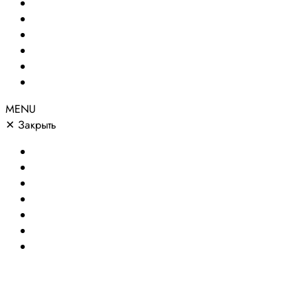
Создание сайтов
Сайты по направлениям
Портфолио
Цены
О компании
Контакты
MENU
✕
Закрыть
Главная
Создание сайтов
Сайты по направлениям
Портфолио
Цены
О компании
Контакты