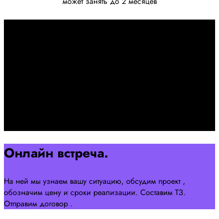
может занять до 2 месяцев
Первоначально созвон:
+7 958 240 17 07
Познакомимся, проконсультируем и согласуем онлайн
встречу
Оставляйте заявку на сайте
Перейти
Онлайн встреча.
На ней мы узнаем вашу ситуацию, обсудим проект ,
обозначим цену и сроки реализации. Составим ТЗ.
Отправим договор .