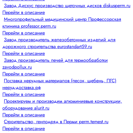
Завод Дискус производство щеточных дисков diskusperm.ru
Перейти в описание
Многопрофильный медицинский центр Профессорская
клиника professor.perm.ru
Перейти в описание
Завод производитель железобетонных изделий для
дорожного строительства eurostandart59.ru
Перейти в описание
Завод производитель печей для термообработки
zavodpollux.ru
Перейти в описание
Поставка нерудных материалов (песок, щебень, ПГС)
неруд-доставка.рф
Перейти в описание
Проектируем и производим алюминиевые конструкции,
оборудование alurit.ru
Перейти в описание
Строительство, генподряд в Перми perm.temest.ru
Перейти в описание