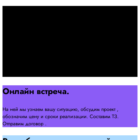
Первоначально созвон:
+7 958 240 17 07
Познакомимся, проконсультируем и согласуем онлайн
встречу
Оставляйте заявку на сайте
Перейти
Онлайн встреча.
На ней мы узнаем вашу ситуацию, обсудим проект ,
обозначим цену и сроки реализации. Составим ТЗ.
Отправим договор .