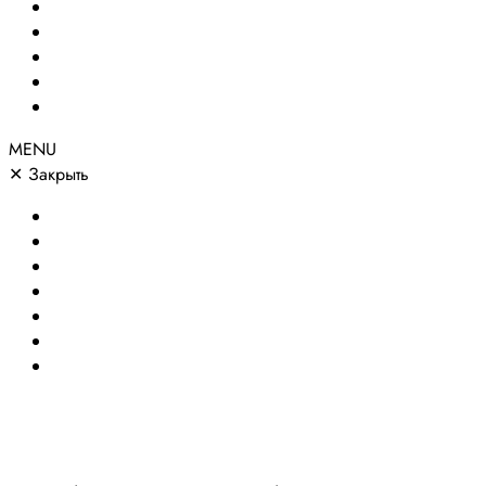
Сайты по направлениям
Портфолио
Цены
О компании
Контакты
MENU
✕
Закрыть
Главная
Создание сайтов
Сайты по направлениям
Портфолио
Цены
О компании
Контакты