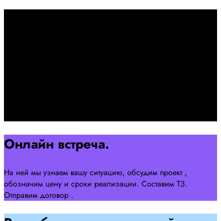
Первоначально созвон:
+7 958 240 17 07
Познакомимся, проконсультируем и согласуем онлайн
встречу
Оставляйте заявку на сайте
Перейти
Онлайн встреча.
На ней мы узнаем вашу ситуацию, обсудим проект ,
обозначим цену и сроки реализации. Составим ТЗ.
Отправим договор .