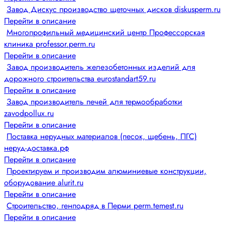
Завод Дискус производство щеточных дисков diskusperm.ru
Перейти в описание
Многопрофильный медицинский центр Профессорская
клиника professor.perm.ru
Перейти в описание
Завод производитель железобетонных изделий для
дорожного строительства eurostandart59.ru
Перейти в описание
Завод производитель печей для термообработки
zavodpollux.ru
Перейти в описание
Поставка нерудных материалов (песок, щебень, ПГС)
неруд-доставка.рф
Перейти в описание
Проектируем и производим алюминиевые конструкции,
оборудование alurit.ru
Перейти в описание
Строительство, генподряд в Перми perm.temest.ru
Перейти в описание