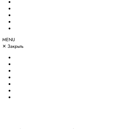
Сайты по направлениям
Портфолио
Цены
О компании
Контакты
MENU
✕
Закрыть
Главная
Создание сайтов
Сайты по направлениям
Портфолио
Цены
О компании
Контакты