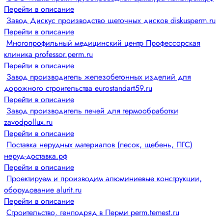
Перейти в описание
Завод Дискус производство щеточных дисков diskusperm.ru
Перейти в описание
Многопрофильный медицинский центр Профессорская
клиника professor.perm.ru
Перейти в описание
Завод производитель железобетонных изделий для
дорожного строительства eurostandart59.ru
Перейти в описание
Завод производитель печей для термообработки
zavodpollux.ru
Перейти в описание
Поставка нерудных материалов (песок, щебень, ПГС)
неруд-доставка.рф
Перейти в описание
Проектируем и производим алюминиевые конструкции,
оборудование alurit.ru
Перейти в описание
Строительство, генподряд в Перми perm.temest.ru