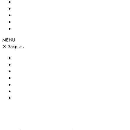
Сайты по направлениям
Портфолио
Цены
О компании
Контакты
MENU
✕
Закрыть
Главная
Создание сайтов
Сайты по направлениям
Портфолио
Цены
О компании
Контакты