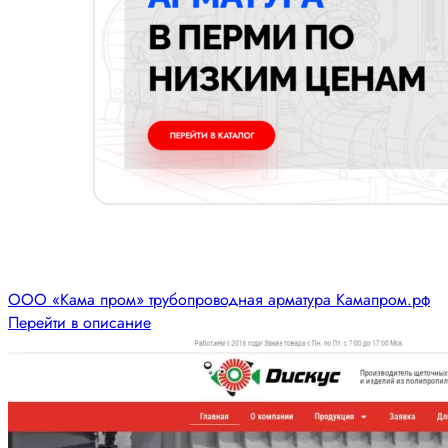
ООО «Кама пром» трубопроводная арматура Камапром.рф
Перейти в описание