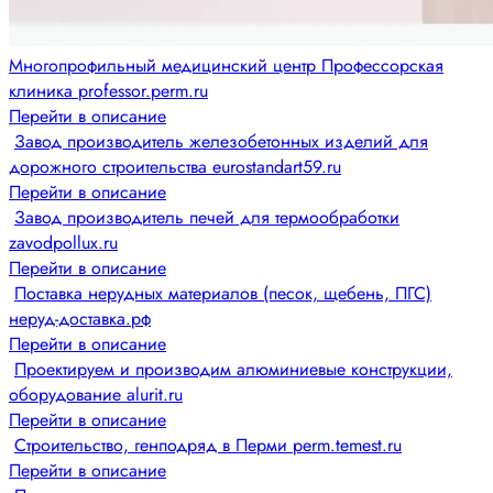
Многопрофильный медицинский центр Профессорская
клиника professor.perm.ru
Перейти в описание
Завод производитель железобетонных изделий для
дорожного строительства eurostandart59.ru
Перейти в описание
Завод производитель печей для термообработки
zavodpollux.ru
Перейти в описание
Поставка нерудных материалов (песок, щебень, ПГС)
неруд-доставка.рф
Перейти в описание
Проектируем и производим алюминиевые конструкции,
оборудование alurit.ru
Перейти в описание
Строительство, генподряд в Перми perm.temest.ru
Перейти в описание