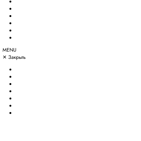
Создание сайтов
Сайты по направлениям
Портфолио
Цены
О компании
Контакты
MENU
✕
Закрыть
Главная
Создание сайтов
Сайты по направлениям
Портфолио
Цены
О компании
Контакты