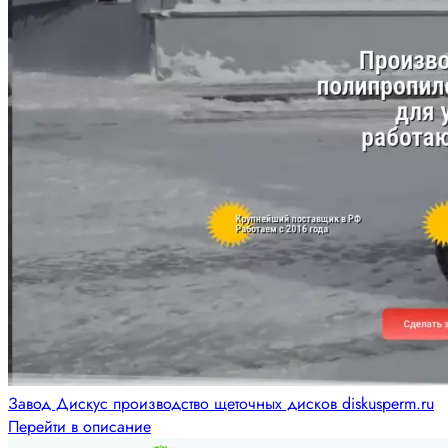
Завод Дискус производство щеточных дисков diskusperm.ru
Перейти в описание