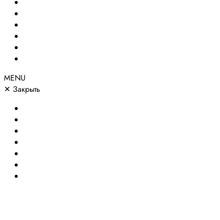
Создание сайтов
Сайты по направлениям
Портфолио
Цены
О компании
Контакты
MENU
✕
Закрыть
Главная
Создание сайтов
Сайты по направлениям
Портфолио
Цены
О компании
Контакты