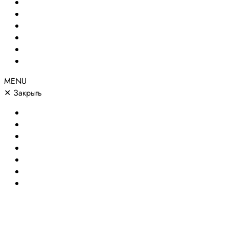
Создание сайтов
Сайты по направлениям
Портфолио
Цены
О компании
Контакты
MENU
✕
Закрыть
Главная
Создание сайтов
Сайты по направлениям
Портфолио
Цены
О компании
Контакты