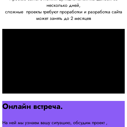
несколько дней,
сложные
проекты требуют проработки
и разработка сайта
может занять до 2 месяцев
Первоначально созвон:
+7 958 240 17 07
Познакомимся, проконсультируем и согласуем онлайн
встречу
Оставляйте заявку на сайте
Перейти
Онлайн встреча.
На ней мы узнаем вашу ситуацию, обсудим проект ,