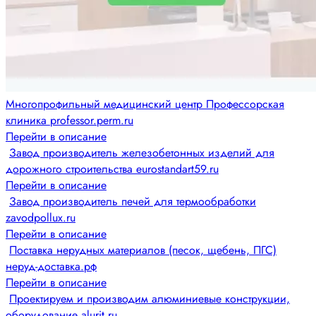
Многопрофильный медицинский центр Профессорская
клиника professor.perm.ru
Перейти в описание
Завод производитель железобетонных изделий для
дорожного строительства eurostandart59.ru
Перейти в описание
Завод производитель печей для термообработки
zavodpollux.ru
Перейти в описание
Поставка нерудных материалов (песок, щебень, ПГС)
неруд-доставка.рф
Перейти в описание
Проектируем и производим алюминиевые конструкции,
оборудование alurit.ru