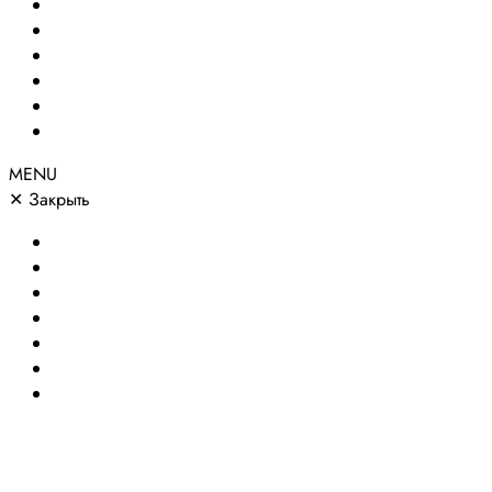
Создание сайтов
Сайты по направлениям
Портфолио
Цены
О компании
Контакты
MENU
✕
Закрыть
Главная
Создание сайтов
Сайты по направлениям
Портфолио
Цены
О компании
Контакты