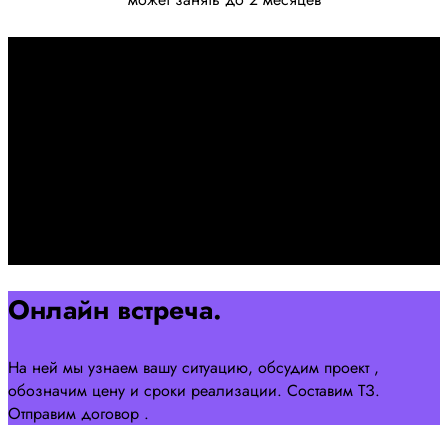
Первоначально созвон:
+7 958 240 17 07
Познакомимся, проконсультируем и согласуем онлайн
встречу
Оставляйте заявку на сайте
Перейти
Онлайн встреча.
На ней мы узнаем вашу ситуацию, обсудим проект ,
обозначим цену и сроки реализации. Составим ТЗ.
Отправим договор .