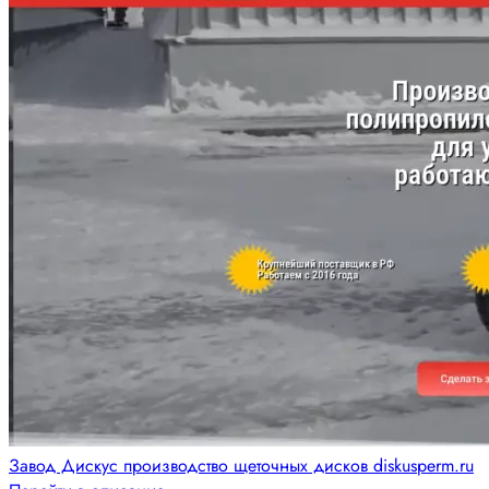
Завод Дискус производство щеточных дисков diskusperm.ru