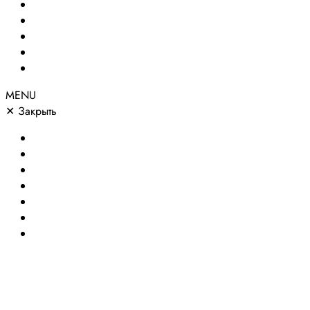
Сайты по направлениям
Портфолио
Цены
О компании
Контакты
MENU
✕
Закрыть
Главная
Создание сайтов
Сайты по направлениям
Портфолио
Цены
О компании
Контакты