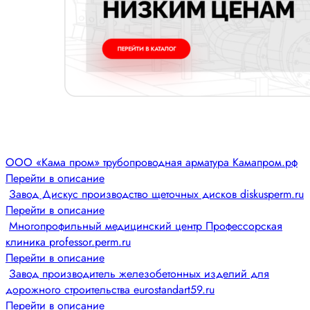
ООО «Кама пром» трубопроводная арматура Камапром.рф
Перейти в описание
Завод Дискус производство щеточных дисков diskusperm.ru
Перейти в описание
Многопрофильный медицинский центр Профессорская
клиника professor.perm.ru
Перейти в описание
Завод производитель железобетонных изделий для
дорожного строительства eurostandart59.ru
Перейти в описание