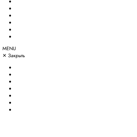
Создание сайтов
Сайты по направлениям
Портфолио
Цены
О компании
Контакты
MENU
✕
Закрыть
Главная
Создание сайтов
Сайты по направлениям
Портфолио
Цены
О компании
Контакты