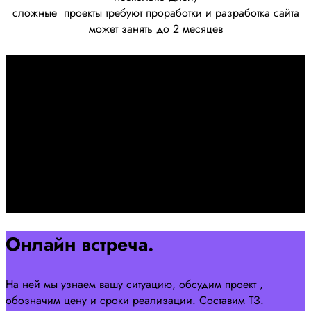
сложные
проекты требуют проработки
и разработка сайта
может занять до 2 месяцев
Первоначально созвон:
+7 958 240 17 07
Познакомимся, проконсультируем и согласуем онлайн
встречу
Оставляйте заявку на сайте
Перейти
Онлайн встреча.
На ней мы узнаем вашу ситуацию, обсудим проект ,
обозначим цену и сроки реализации. Составим ТЗ.