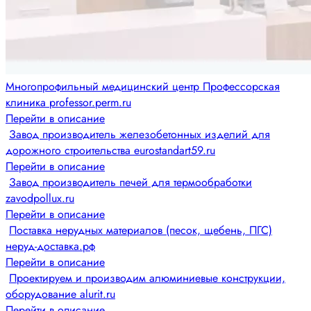
Многопрофильный медицинский центр Профессорская
клиника professor.perm.ru
Перейти в описание
Завод производитель железобетонных изделий для
дорожного строительства eurostandart59.ru
Перейти в описание
Завод производитель печей для термообработки
zavodpollux.ru
Перейти в описание
Поставка нерудных материалов (песок, щебень, ПГС)
неруд-доставка.рф
Перейти в описание
Проектируем и производим алюминиевые конструкции,
оборудование alurit.ru
Перейти в описание