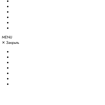
Создание сайтов
Сайты по направлениям
Портфолио
Цены
О компании
Контакты
MENU
✕
Закрыть
Главная
Создание сайтов
Сайты по направлениям
Портфолио
Цены
О компании
Контакты