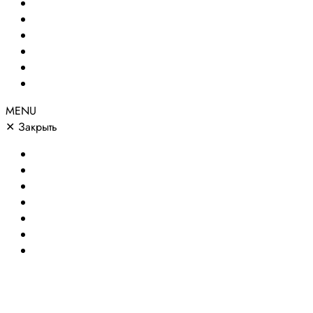
Создание сайтов
Сайты по направлениям
Портфолио
Цены
О компании
Контакты
MENU
✕
Закрыть
Главная
Создание сайтов
Сайты по направлениям
Портфолио
Цены
О компании
Контакты