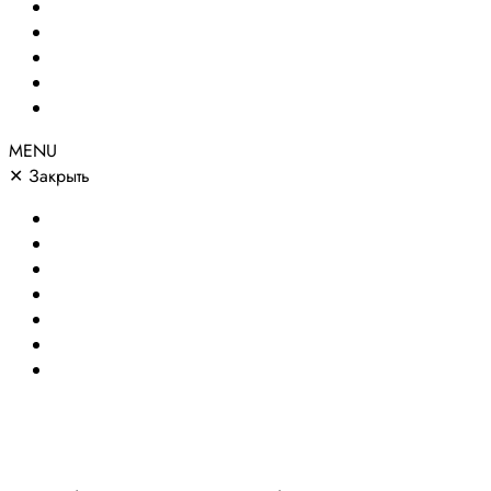
Сайты по направлениям
Портфолио
Цены
О компании
Контакты
MENU
✕
Закрыть
Главная
Создание сайтов
Сайты по направлениям
Портфолио
Цены
О компании
Контакты