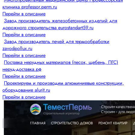
клиника professor.perm.ru
Перейти в описание
Завод производитель железобетонных изделий для
дорожного строительства eurostandart59.ru
Перейти в описание
Завод производитель печей для термообработки
zavodpollux.ru
Перейти в описание
Поставка нерудных материалов (песок, щебень, ПГС)
неруд-доставка.рф
Перейти в описание
Проектируем и производим алюминиевые конструкции,
оборудование alurit.ru
Перейти в описание