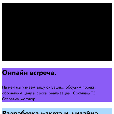
Первоначально созвон:
+7 958 240 17 07
Познакомимся, проконсультируем и согласуем онлайн
встречу
Оставляйте заявку на сайте
Перейти
Онлайн встреча.
На ней мы узнаем вашу ситуацию, обсудим проект ,
обозначим цену и сроки реализации. Составим ТЗ.
Отправим договор .
Разработка макета и дизайна