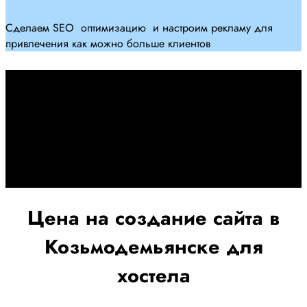
Сделаем SEO оптимизацию и настроим рекламу для
привлечения как можно больше клиентов
Дадим гарантию и будем
помогать Вам
При заключении договора займемся обслуживанием и
поддержкой Вашег осайта и рекламных компаний для
получения наилучшего результата
Цена на создание сайта в
Козьмодемьянске для
хостела