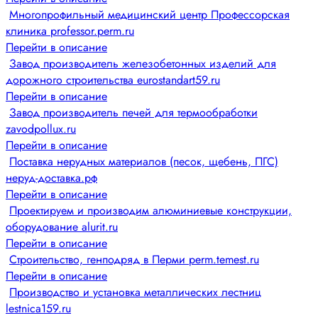
Многопрофильный медицинский центр Профессорская
клиника professor.perm.ru
Перейти в описание
Завод производитель железобетонных изделий для
дорожного строительства eurostandart59.ru
Перейти в описание
Завод производитель печей для термообработки
zavodpollux.ru
Перейти в описание
Поставка нерудных материалов (песок, щебень, ПГС)
неруд-доставка.рф
Перейти в описание
Проектируем и производим алюминиевые конструкции,
оборудование alurit.ru
Перейти в описание
Строительство, генподряд в Перми perm.temest.ru
Перейти в описание
Производство и установка металлических лестниц
lestnica159.ru