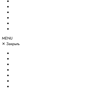
Создание сайтов
Сайты по направлениям
Портфолио
Цены
О компании
Контакты
MENU
✕
Закрыть
Главная
Создание сайтов
Сайты по направлениям
Портфолио
Цены
О компании
Контакты