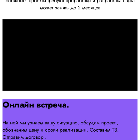
сложные
проекты требуют проработки
и разработка сайта
может занять до 2 месяцев
Первоначально созвон:
+7 958 240 17 07
Познакомимся, проконсультируем и согласуем онлайн
встречу
Оставляйте заявку на сайте
Перейти
Онлайн встреча.
На ней мы узнаем вашу ситуацию, обсудим проект ,
обозначим цену и сроки реализации. Составим ТЗ.
Отправим договор .