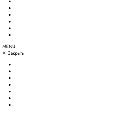
Создание сайтов
Сайты по направлениям
Портфолио
Цены
О компании
Контакты
MENU
✕
Закрыть
Главная
Создание сайтов
Сайты по направлениям
Портфолио
Цены
О компании
Контакты