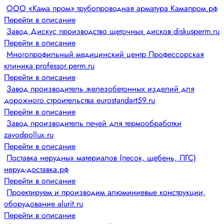
ООО «Кама пром» трубопроводная арматура Камапром.рф
Перейти в описание
Завод Дискус производство щеточных дисков diskusperm.ru
Перейти в описание
Многопрофильный медицинский центр Профессорская
клиника professor.perm.ru
Перейти в описание
Завод производитель железобетонных изделий для
дорожного строительства eurostandart59.ru
Перейти в описание
Завод производитель печей для термообработки
zavodpollux.ru
Перейти в описание
Поставка нерудных материалов (песок, щебень, ПГС)
неруд-доставка.рф
Перейти в описание
Проектируем и производим алюминиевые конструкции,
оборудование alurit.ru
Перейти в описание