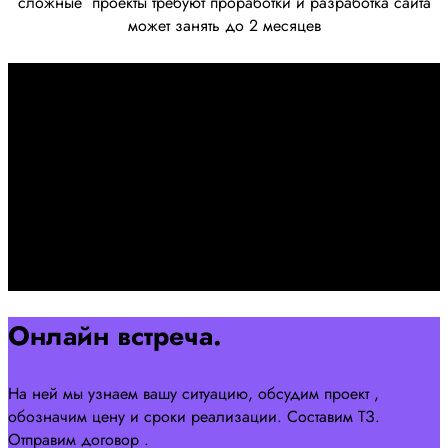
сложные
проекты требуют проработки
и разработка сайта
может занять до 2 месяцев
Первоначально созвон:
+7 958 240 17 07
Познакомимся, проконсультируем и согласуем онлайн
встречу
Оставляйте заявку на сайте
Перейти
Онлайн встреча.
На ней мы узнаем вашу ситуацию, обсудим проект ,
обозначим цену и сроки реализации. Составим ТЗ.
Отправим договор .