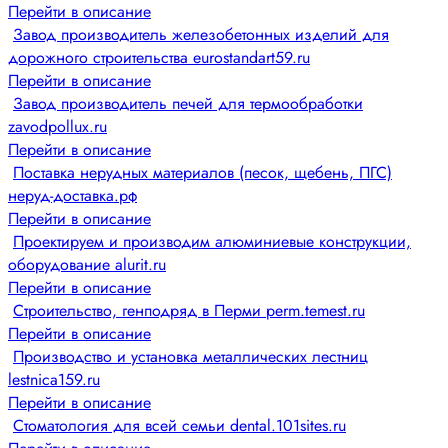
Перейти в описание
Завод производитель железобетонных изделий для
дорожного строительства eurostandart59.ru
Перейти в описание
Завод производитель печей для термообработки
zavodpollux.ru
Перейти в описание
Поставка нерудных материалов (песок, щебень, ПГС)
неруд-доставка.рф
Перейти в описание
Проектируем и производим алюминиевые конструкции,
оборудование alurit.ru
Перейти в описание
Строительство, генподряд в Перми perm.temest.ru
Перейти в описание
Производство и установка металлических лестниц
lestnica159.ru
Перейти в описание
Стоматология для всей семьи dental.101sites.ru