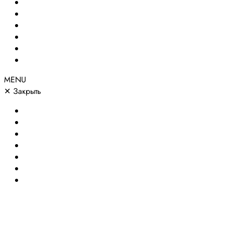
Создание сайтов
Сайты по направлениям
Портфолио
Цены
О компании
Контакты
MENU
✕
Закрыть
Главная
Создание сайтов
Сайты по направлениям
Портфолио
Цены
О компании
Контакты