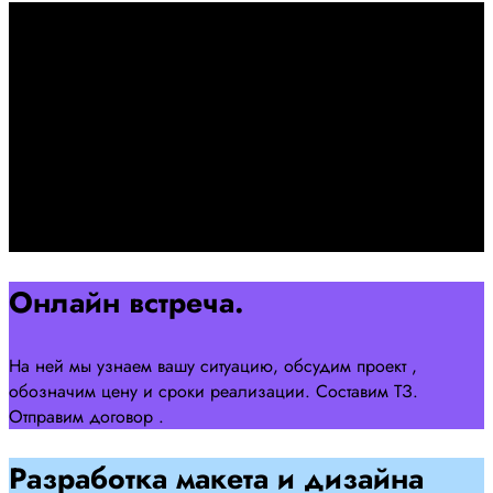
Первоначально созвон:
+7 958 240 17 07
Познакомимся, проконсультируем и согласуем онлайн
встречу
Оставляйте заявку на сайте
Перейти
Онлайн встреча.
На ней мы узнаем вашу ситуацию, обсудим проект ,
обозначим цену и сроки реализации. Составим ТЗ.
Отправим договор .
Разработка макета и дизайна