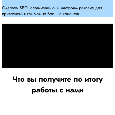
Сделаем SEO оптимизацию и настроим рекламу для
привлечения как можно больше клиентов
Дадим гарантию и будем
помогать Вам
При заключении договора займемся обслуживанием и
поддержкой Вашег осайта и рекламных компаний для
получения наилучшего результата
Что вы получите по итогу
работы с нами