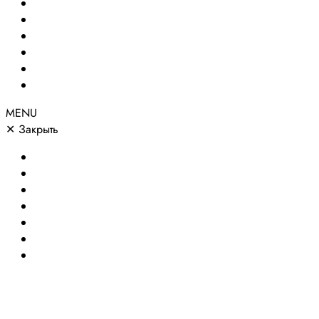
Создание сайтов
Сайты по направлениям
Портфолио
Цены
О компании
Контакты
MENU
✕
Закрыть
Главная
Создание сайтов
Сайты по направлениям
Портфолио
Цены
О компании
Контакты