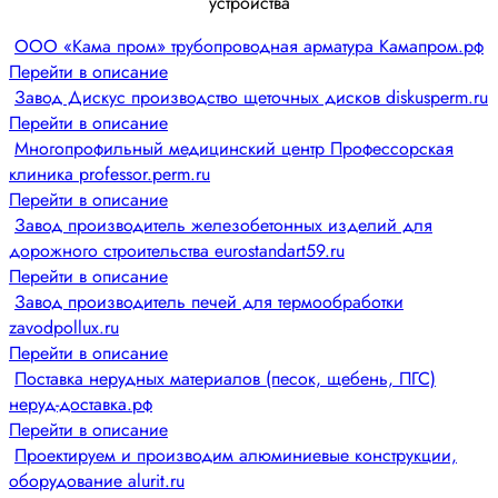
устройства
ООО «Кама пром» трубопроводная арматура Камапром.рф
Перейти в описание
Завод Дискус производство щеточных дисков diskusperm.ru
Перейти в описание
Многопрофильный медицинский центр Профессорская
клиника professor.perm.ru
Перейти в описание
Завод производитель железобетонных изделий для
дорожного строительства eurostandart59.ru
Перейти в описание
Завод производитель печей для термообработки
zavodpollux.ru
Перейти в описание
Поставка нерудных материалов (песок, щебень, ПГС)
неруд-доставка.рф
Перейти в описание
Проектируем и производим алюминиевые конструкции,
оборудование alurit.ru