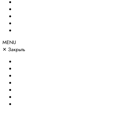
Сайты по направлениям
Портфолио
Цены
О компании
Контакты
MENU
✕
Закрыть
Главная
Создание сайтов
Сайты по направлениям
Портфолио
Цены
О компании
Контакты