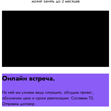
может занять до 2 месяцев
Первоначально созвон:
+7 958 240 17 07
Познакомимся, проконсультируем и согласуем онлайн
встречу
Оставляйте заявку на сайте
Перейти
Онлайн встреча.
На ней мы узнаем вашу ситуацию, обсудим проект ,
обозначим цену и сроки реализации. Составим ТЗ.
Отправим договор .