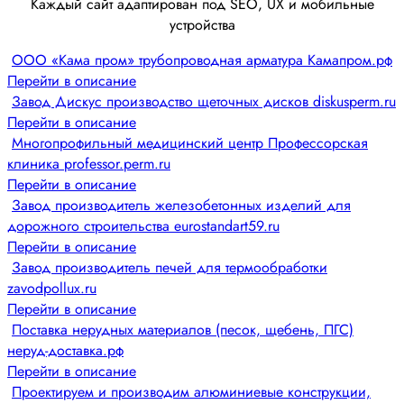
Каждый сайт адаптирован под SEO, UX и мобильные
устройства
ООО «Кама пром» трубопроводная арматура Камапром.рф
Перейти в описание
Завод Дискус производство щеточных дисков diskusperm.ru
Перейти в описание
Многопрофильный медицинский центр Профессорская
клиника professor.perm.ru
Перейти в описание
Завод производитель железобетонных изделий для
дорожного строительства eurostandart59.ru
Перейти в описание
Завод производитель печей для термообработки
zavodpollux.ru
Перейти в описание
Поставка нерудных материалов (песок, щебень, ПГС)
неруд-доставка.рф
Перейти в описание
Проектируем и производим алюминиевые конструкции,