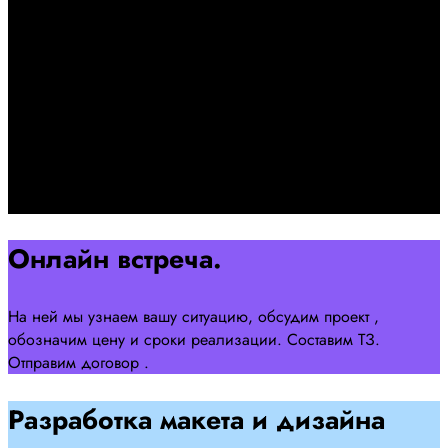
Первоначально созвон:
+7 958 240 17 07
Познакомимся, проконсультируем и согласуем онлайн
встречу
Оставляйте заявку на сайте
Перейти
Онлайн встреча.
На ней мы узнаем вашу ситуацию, обсудим проект ,
обозначим цену и сроки реализации. Составим ТЗ.
Отправим договор .
Разработка макета и дизайна