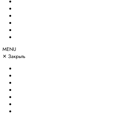
Создание сайтов
Сайты по направлениям
Портфолио
Цены
О компании
Контакты
MENU
✕
Закрыть
Главная
Создание сайтов
Сайты по направлениям
Портфолио
Цены
О компании
Контакты