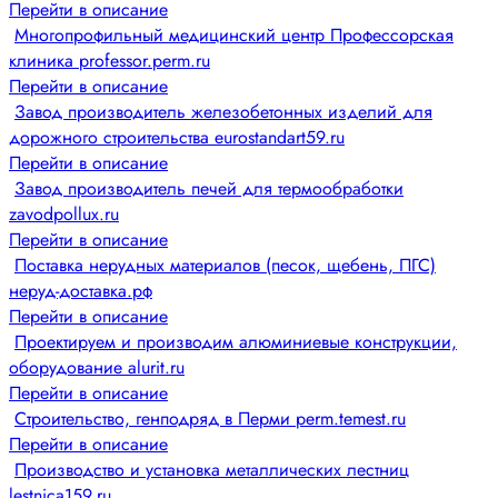
Перейти в описание
Многопрофильный медицинский центр Профессорская
клиника professor.perm.ru
Перейти в описание
Завод производитель железобетонных изделий для
дорожного строительства eurostandart59.ru
Перейти в описание
Завод производитель печей для термообработки
zavodpollux.ru
Перейти в описание
Поставка нерудных материалов (песок, щебень, ПГС)
неруд-доставка.рф
Перейти в описание
Проектируем и производим алюминиевые конструкции,
оборудование alurit.ru
Перейти в описание
Строительство, генподряд в Перми perm.temest.ru
Перейти в описание
Производство и установка металлических лестниц
lestnica159.ru