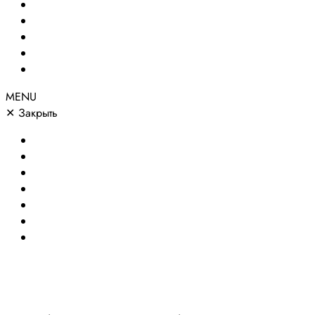
Сайты по направлениям
Портфолио
Цены
О компании
Контакты
MENU
✕
Закрыть
Главная
Создание сайтов
Сайты по направлениям
Портфолио
Цены
О компании
Контакты