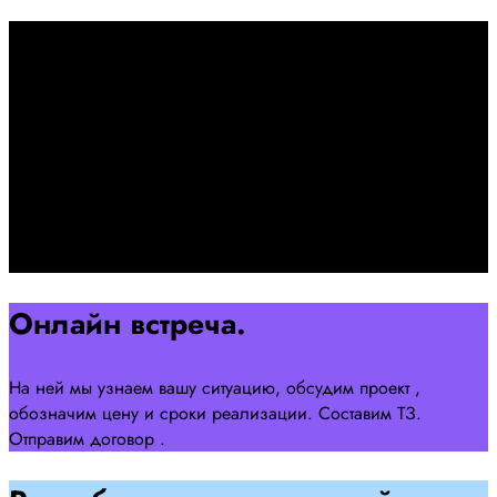
Первоначально созвон:
+7 958 240 17 07
Познакомимся, проконсультируем и согласуем онлайн
встречу
Оставляйте заявку на сайте
Перейти
Онлайн встреча.
На ней мы узнаем вашу ситуацию, обсудим проект ,
обозначим цену и сроки реализации. Составим ТЗ.
Отправим договор .