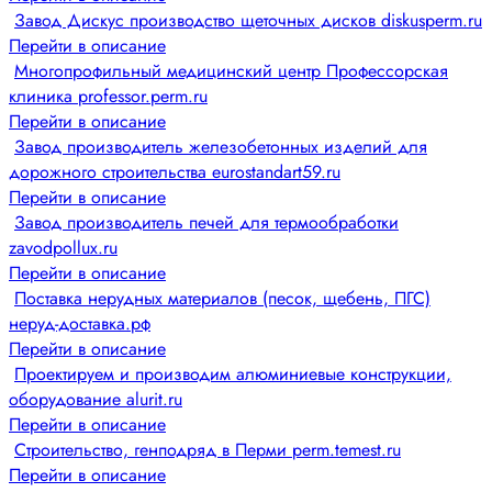
Завод Дискус производство щеточных дисков diskusperm.ru
Перейти в описание
Многопрофильный медицинский центр Профессорская
клиника professor.perm.ru
Перейти в описание
Завод производитель железобетонных изделий для
дорожного строительства eurostandart59.ru
Перейти в описание
Завод производитель печей для термообработки
zavodpollux.ru
Перейти в описание
Поставка нерудных материалов (песок, щебень, ПГС)
неруд-доставка.рф
Перейти в описание
Проектируем и производим алюминиевые конструкции,
оборудование alurit.ru
Перейти в описание
Строительство, генподряд в Перми perm.temest.ru
Перейти в описание