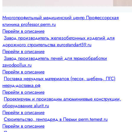
Многопрофильный медицинский центр Профессорская
клиника professor.perm.ru
Перейти в описание
Завод производитель железобетонных изделий для
дорожного строительства eurostandart59.ru
Перейти в описание
Завод производитель печей для термообработки
zavodpollux.ru
Перейти в описание
Поставка нерудных материалов (песок, щебень, ПГС)
неруд-доставка.рф
Перейти в описание
Проектируем и производим алюминиевые конструкции,
оборудование alurit.ru
Перейти в описание
Строительство, генподряд в Перми perm.temest.ru
Перейти в описание