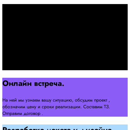
Первоначально созвон:
+7 958 240 17 07
Познакомимся, проконсультируем и согласуем онлайн
встречу
Оставляйте заявку на сайте
Перейти
Онлайн встреча.
На ней мы узнаем вашу ситуацию, обсудим проект ,
обозначим цену и сроки реализации. Составим ТЗ.
Отправим договор .
Разработка макета и дизайна