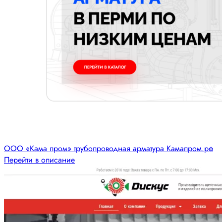
ООО «Кама пром» трубопроводная арматура Камапром.рф
Перейти в описание