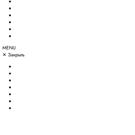
Создание сайтов
Сайты по направлениям
Портфолио
Цены
О компании
Контакты
MENU
✕
Закрыть
Главная
Создание сайтов
Сайты по направлениям
Портфолио
Цены
О компании
Контакты