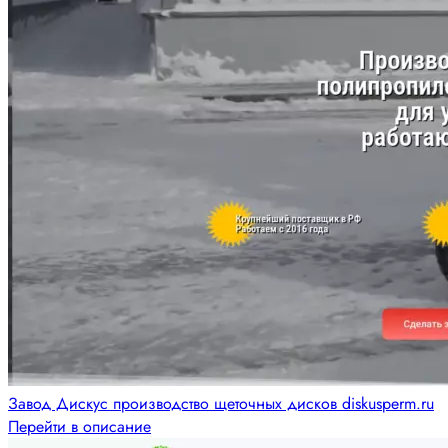
Завод Дискус производство щеточных дисков diskusperm.ru
Перейти в описание